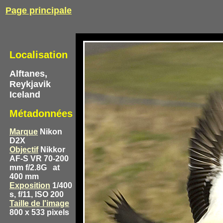
Page principale
Localisation
Alftanes,
Reykjavik
Iceland
Métadonnées
Marque
Nikon
D2X
Objectif
Nikkor
AF-S VR 70-200
mm f/2.8G
at
400 mm
Exposition
1/400
s, f/11, ISO 200
Taille de l'image
800 x 533 pixels