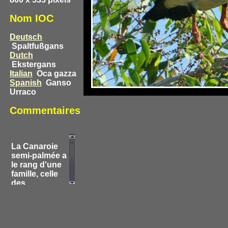
Nom IOC
Deutsch
Spaltfußgans
Dutch
Ekstergans
Italian
Oca gazza
Spanish
Ganso
Urraco
Commentaires
La Canaroie
semi-palmée a
le rang d'une
famille, celle
des
Anseranatidae,
en raison de
ses caractères
primitifs.