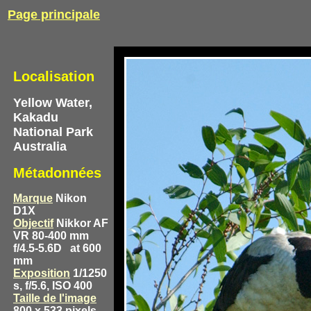
Page principale
Localisation
Yellow Water,
Kakadu
National Park
Australia
Métadonnées
Marque
Nikon
D1X
Objectif
Nikkor AF
VR 80-400 mm
f/4.5-5.6D
at 600
mm
Exposition
1/1250
s, f/5.6, ISO 400
Taille de l'image
800 x 533 pixels