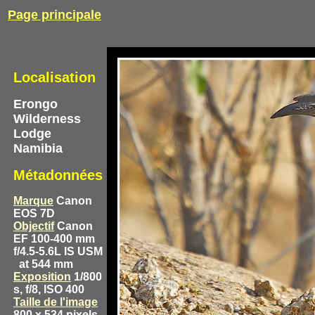
Page principale
Localisation
Erongo
Wilderness
Lodge
Namibia
Métadonnées
Marque
Canon
EOS 7D
Objectif
Canon
EF 100-400 mm
f/4.5-5.6L IS USM
at 544 mm
Exposition
1/800
s, f/8, ISO 400
Taille de l'image
800 x 534 pixels