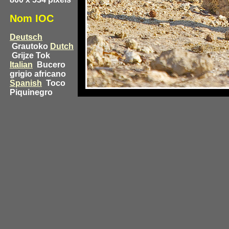
Nom IOC
Deutsch
Grautoko
Dutch
Grijze Tok
Italian
Bucero
grigio africano
Spanish
Toco
Piquinegro