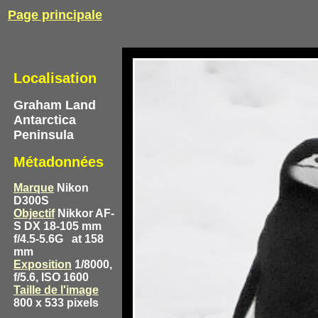
Page principale
Localisation
Graham Land
Antarctica
Peninsula
Métadonnées
Marque
Nikon
D300S
Objectif
Nikkor AF-
S DX 18-105 mm
f/4.5-5.6G
at 158
mm
Exposition
1/8000,
f/5.6, ISO 1600
Taille de l'image
800 x 533 pixels