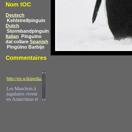
Nom IOC
Deutsch
Kehlstreifpinguin
Dutch
Stormbandpinguin
Italian
Pinguino
dal collare
Spanish
Pingüino Barbijo
Commentaires
http://en.wikipedia.org/wiki/Chinstrap_Penguin
Les Manchots à
jugulaires vivent
en Antarctique et
dans plusieurs des
îles désertesde la
région. Leur nom
vient de l'étroite
bande noire qui
leur donne l'air de