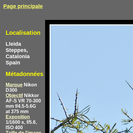
Page principale
Localisation
Lleida
Steppes,
Catalonia
Spain
Métadonnées
Marque
Nikon
D300
Objectif
Nikkor
AF-S VR 70-300
mm f/4.5-5.6G
at 375 mm
Exposition
1/1600 s, f/5.6,
ISO 400
Taille de l'image