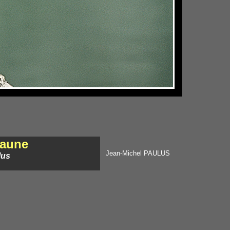
jaune
Jean-Michel PAULUS
lus