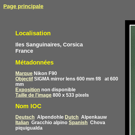
Page principale
Localisation
Iles Sanguinaires, Corsica
France
Métadonnées
Marque
Nikon F90
Objectif
SIGMA mirror lens 600 mm f/8
at 600
mm
Exposition
non disponible
Taille de l'image
800 x 533 pixels
Nom IOC
Deutsch
Alpendohle
Dutch
Alpenkauw
Italian
Gracchio alpino
Spanish
Chova
piquigualda