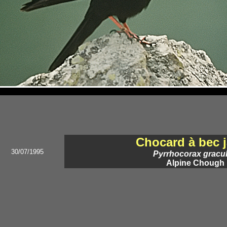
Chocard à bec 
30/07/1995
Pyrrhocorax gracu
Alpine Chough