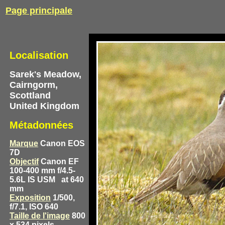
Page principale
Localisation
Sarek's Meadow,
Cairngorm,
Scottland
United Kingdom
Métadonnées
Marque
Canon EOS
7D
Objectif
Canon EF
100-400 mm f/4.5-
5.6L IS USM
at 640
mm
Exposition
1/500,
f/7.1, ISO 640
Taille de l'image
800
x 534 pixels