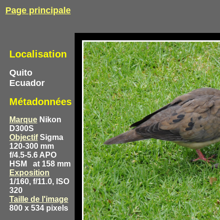
Page principale
Localisation
Quito
Ecuador
Métadonnées
Marque
Nikon
D300S
Objectif
Sigma
120-300 mm
f/4.5-5.6 APO
HSM
at 158 mm
Exposition
1/160, f/11.0, ISO
320
Taille de l'image
800 x 534 pixels