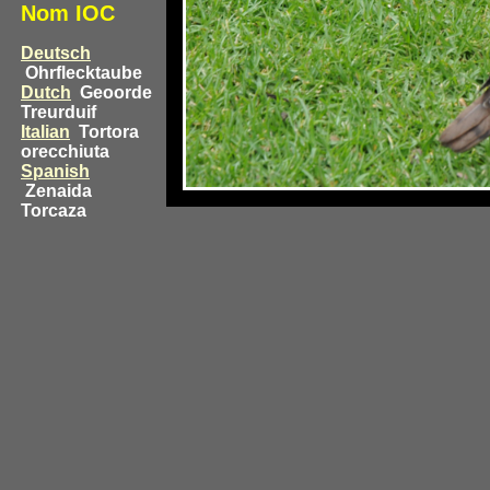
Nom IOC
Deutsch
Ohrflecktaube
Dutch
Geoorde
Treurduif
Italian
Tortora
orecchiuta
Spanish
Zenaida
Torcaza