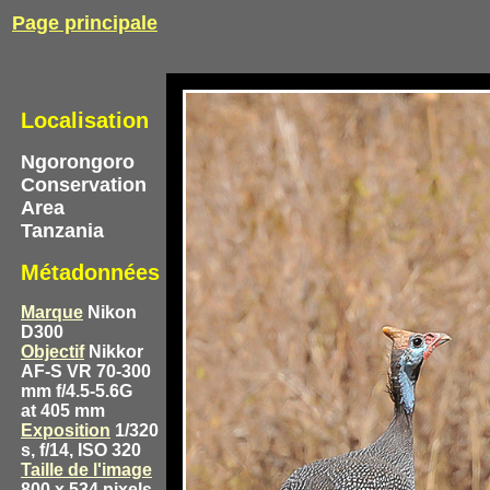
Page principale
Localisation
Ngorongoro
Conservation
Area
Tanzania
Métadonnées
Marque
Nikon
D300
Objectif
Nikkor
AF-S VR 70-300
mm f/4.5-5.6G
at 405 mm
Exposition
1/320
s, f/14, ISO 320
Taille de l'image
800 x 534 pixels