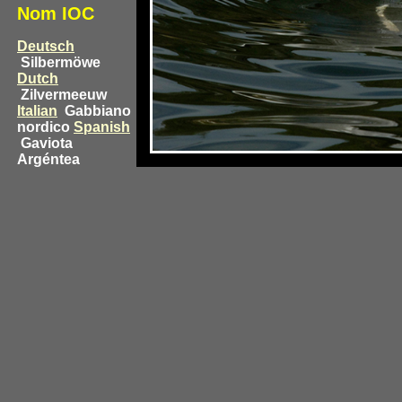
Nom IOC
Deutsch
Silbermöwe
Dutch
Zilvermeeuw
Italian
Gabbiano
nordico
Spanish
Gaviota
Argéntea