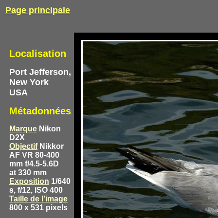
Page principale
Localisation
Port Jefferson,
New York
USA
Métadonnées
Marque
Nikon
D2X
Objectif
Nikkor
AF VR 80-400
mm f/4.5-5.6D
at 330 mm
Exposition
1/640
s, f/12, ISO 400
Taille de l'image
800 x 531 pixels