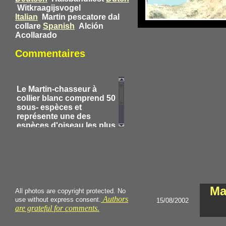
Witkraagijsvogel
Italian
Martin pescatore dal
collare
Spanish
Alción
Acollarado
Commentaires
Le Martin-chasseur à
collier blanc comprend 50
sous- espèces et
représente une des
espèces d'oiseau les plus
polymorphes. De la Mer
Rouge aux iles Samoa, il
s'étend sur 16 000 km.
Une caractéristique
constante, bien que non
diagnostique, est le grand
Ma
bec avec une mandibule
All photos are copyright protected. No
supérieure noire et une
Authors
use without express consent.
15/08/2002
mandibule inférieure
are grateful for comments.
jaunâtre, couleur d'un cor.