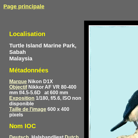
Page principale
Localisation
Turtle Island Marine Park,
Sabah
Malaysia
Métadonnées
Marque
Nikon D1X
Objectif
Nikkor AF VR 80-400
mm f/4.5-5.6D
at 600 mm
Exposition
1/180, f/5.6, ISO non
disponible
Taille de l'image
600 x 400
pixels
Nom IOC
Deutsch
Halsbandliest
Dutch