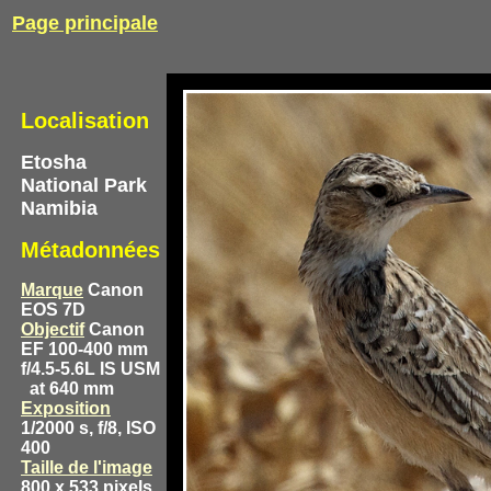
Page principale
Localisation
Etosha
National Park
Namibia
Métadonnées
Marque
Canon
EOS 7D
Objectif
Canon
EF 100-400 mm
f/4.5-5.6L IS USM
at 640 mm
Exposition
1/2000 s, f/8, ISO
400
Taille de l'image
800 x 533 pixels