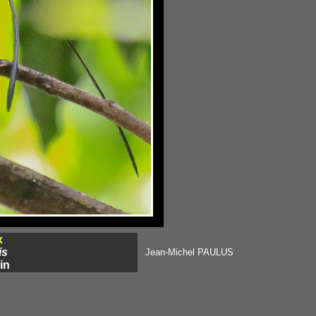
x
is
Jean-Michel PAULUS
in