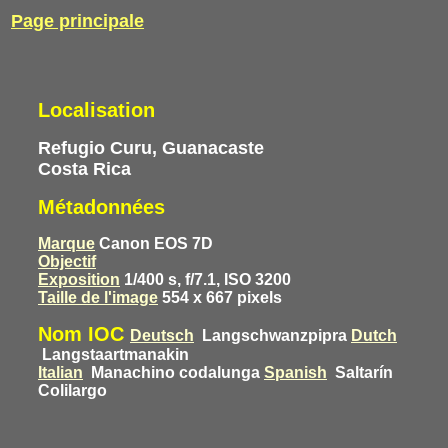
Page principale
Localisation
Refugio Curu, Guanacaste
Costa Rica
Métadonnées
Marque
Canon EOS 7D
Objectif
Exposition
1/400 s, f/7.1, ISO 3200
Taille de l'image
554 x 667 pixels
Nom IOC
Deutsch
Langschwanzpipra
Dutch
Langstaartmanakin
Italian
Manachino codalunga
Spanish
Saltarín
Colilargo