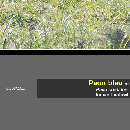
Paon bleu
ma
08/08/2011
Pavo cristatus
Indian Peafowl