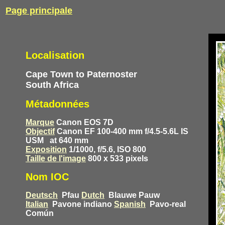
Page principale
Localisation
Cape Town to Paternoster
South Africa
Métadonnées
Marque
Canon EOS 7D
Objectif
Canon EF 100-400 mm f/4.5-5.6L IS
USM
at 640 mm
Exposition
1/1000, f/5.6, ISO 800
Taille de l'image
800 x 533 pixels
Nom IOC
Deutsch
Pfau
Dutch
Blauwe Pauw
Italian
Pavone indiano
Spanish
Pavo-real
Común