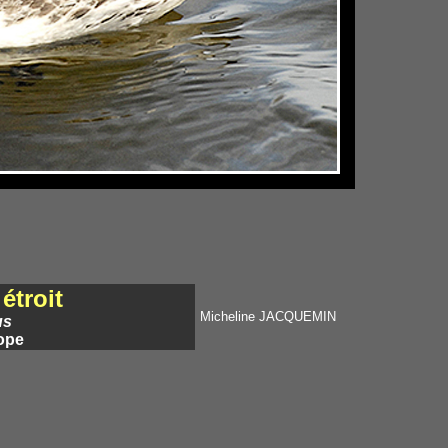
étroit
Micheline JACQUEMIN
us
ope