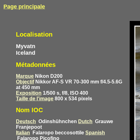
Page principale
Localisation
Myvatn
Iceland
Métadonnées
Marque
Nikon D200
Objectif
Nikkor AF-S VR 70-300 mm f/4.5-5.6G
at 450 mm
Exposition
1/500 s, f/8, ISO 400
Taille de l'image
800 x 534 pixels
Nom IOC
Deutsch
Odinshühnchen
Dutch
Grauwe
Franjepoot
Italian
Falaropo beccosottile
Spanish
Falaropo Picofino