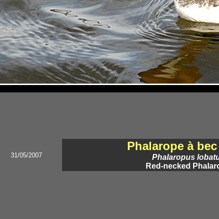
Phalarope à bec 
31/05/2007
Phalaropus lobat
Red-necked Phalar