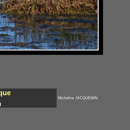
ique
Micheline JACQUEMIN
l