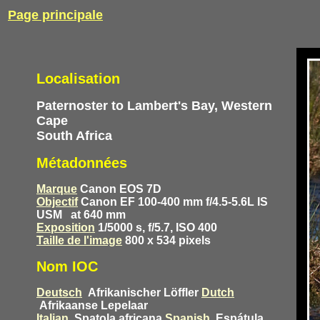
Page principale
Localisation
Paternoster to Lambert's Bay, Western
Cape
South Africa
Métadonnées
Marque
Canon EOS 7D
Objectif
Canon EF 100-400 mm f/4.5-5.6L IS
USM
at 640 mm
Exposition
1/5000 s, f/5.7, ISO 400
Taille de l'image
800 x 534 pixels
Nom IOC
Deutsch
Afrikanischer Löffler
Dutch
Afrikaanse Lepelaar
Italian
Spatola africana
Spanish
Espátula