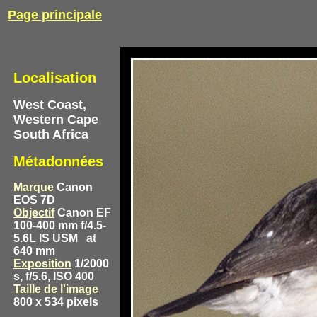
Page principale
Localisation
West Coast,
Western Cape
South Africa
Métadonnées
Marque
Canon
EOS 7D
Objectif
Canon EF
100-400 mm f/4.5-
5.6L IS USM
at
640 mm
Exposition
1/2000
s, f/5.6, ISO 400
Taille de l'image
800 x 534 pixels